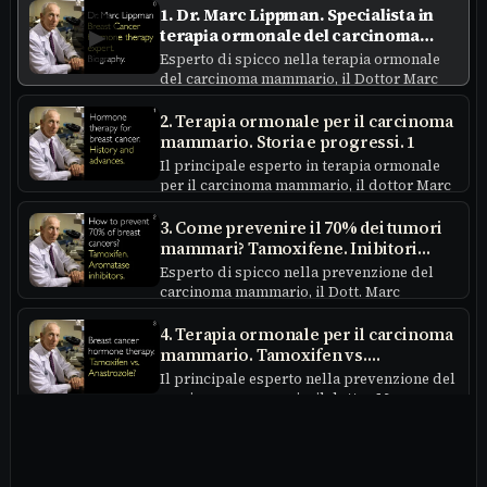
1. Dr. Marc Lippman. Specialista in
▶
terapia ormonale del carcinoma
mammario. Biografia. 0
Esperto di spicco nella terapia ormonale
del carcinoma mammario, il Dottor Marc
Lippman, MD, illustra l'evoluzione del
trattamento endocrino. È professore di
2. Terapia ormonale per il carcinoma
oncologia e medicina...
mammario. Storia e progressi. 1
Il principale esperto in terapia ormonale
per il carcinoma mammario, il dottor Marc
Lippman, MD, illustra la storia e lo stato
attuale dei trattamenti endocrini....
3. Come prevenire il 70% dei tumori
mammari? Tamoxifene. Inibitori
dell'aromatasi. 2
Esperto di spicco nella prevenzione del
carcinoma mammario, il Dott. Marc
Lippman, MD, spiega come le terapie anti-
ormonali possano prevenire fino al 70%
4. Terapia ormonale per il carcinoma
dei tumori...
mammario. Tamoxifen vs.
Anastrozolo?
Il principale esperto nella prevenzione del
carcinoma mammario, il dottor Marc
Lippman, MD, spiega la scelta tra
Tamoxifen e gli inibitori dell'aromatasi
5. Terapia ormonale del carcinoma
come l'anastrozolo. Egli...
mammario
Esperto di spicco nella terapia ormonale