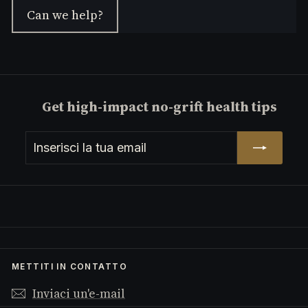
Can we help?
Get high-impact no-grift health tips
Inserisci
Iscriviti
la
tua
email
METTITI IN CONTATTO
Inviaci un'e-mail